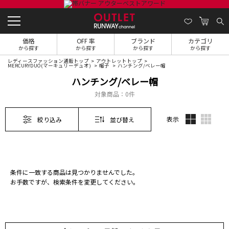
価格
OFF 率
ブランド
カテゴリ
から探す
から探す
から探す
から探す
レディースファッション通販トップ
アウトレットトップ
MERCURYDUO(マーキュリーデュオ)
帽子
ハンチング/ベレー帽
ハンチング/ベレー帽
対象商品：
0件
表示
絞り込み
並び替え
条件に一致する商品は見つかりませんでした。
お手数ですが、検索条件を変更してください。