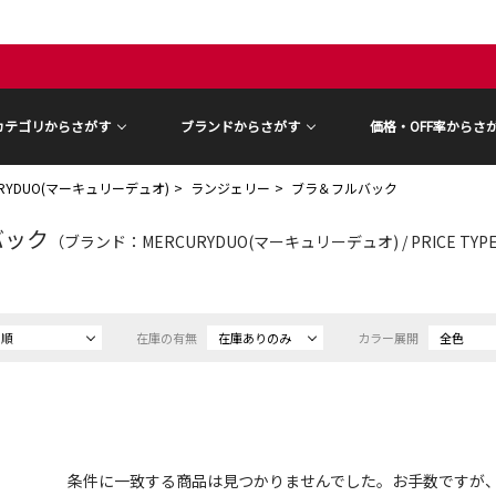
カテゴリからさがす
ブランドからさがす
価格・OFF率からさ
URYDUO(マーキュリーデュオ)
ランジェリー
ブラ＆フルバック
バック
（ブランド：MERCURYDUO(マーキュリーデュオ) / PRICE TY
め順
在庫の有無
在庫ありのみ
カラー展開
全色
条件に一致する商品は見つかりませんでした。お手数ですが