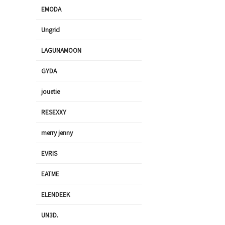
EMODA
Ungrid
LAGUNAMOON
GYDA
jouetie
RESEXXY
merry jenny
EVRIS
EATME
ELENDEEK
UN3D.