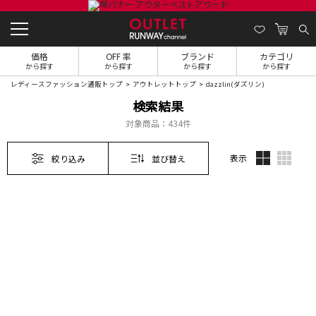
価格
OFF 率
ブランド
カテゴリ
から探す
から探す
から探す
から探す
レディースファッション通販トップ
アウトレットトップ
dazzlin(ダズリン)
検索結果
対象商品：
434件
表示
絞り込み
並び替え