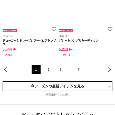
dazzlin
dazzlin
チョーカー付ドレープシアーベロアトップ
プレートシンプルカーディガン
ス
5,544 円
5,313 円
30%OFF
30%OFF
1
2
3
…
8
今シーズンの最新アイテムを見る
（検索条件：dazzlin）
おすすめのアウトレットアイテム