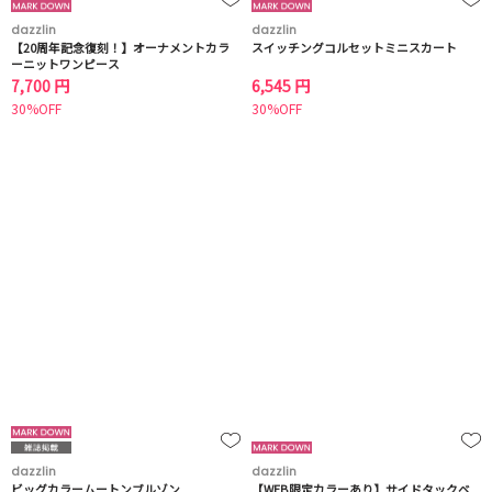
dazzlin
dazzlin
【20周年記念復刻！】オーナメントカラ
スイッチングコルセットミニスカート
ーニットワンピース
7,700 円
6,545 円
30%OFF
30%OFF
dazzlin
dazzlin
ビッグカラームートンブルゾン
【WEB限定カラーあり】サイドタックベ