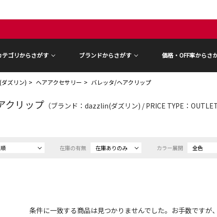
カテゴリからさがす
ブランドからさがす
価格・OFF率からさ
in(ダズリン)
ヘアアクセサリー
バレッタ/ヘアクリップ
アクリップ
（ブランド：dazzlin(ダズリン) / PRICE TYPE：OUTL
め順
在庫の有無
在庫ありのみ
カラー展開
全色
条件に一致する商品は見つかりませんでした。お手数ですが