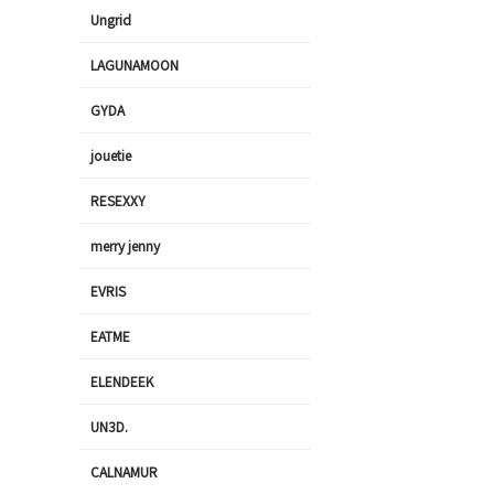
Ungrid
LAGUNAMOON
GYDA
jouetie
RESEXXY
merry jenny
EVRIS
EATME
ELENDEEK
UN3D.
CALNAMUR