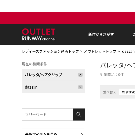
新作からさがす
レディースファッション通販トップ
アウトレットトップ
dazzl
バレッタ/ヘ
現在の検索条件
対象商品：
0
件
バレッタ/ヘアクリップ
dazzlin
並べ替え
おすす
最新アイテムを見る