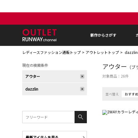
新作からさがす
レディースファッション通販トップ
アウトレットトップ
dazzl
アウター
現在の検索条件
（ブラ
対象商品：
26
件
アウター
dazzlin
並べ替え
おすす
最新アイテムを見る