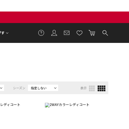
がす
シーズン
指定しない
表示