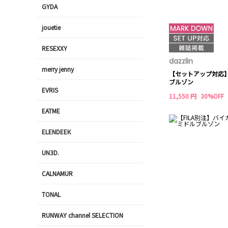
GYDA
jouetie
RESEXXY
dazzlin
merry jenny
【セットアップ対応
ブルゾン
EVRIS
11,550 円
30%OFF
EATME
ELENDEEK
UN3D.
CALNAMUR
TONAL
RUNWAY channel SELECTION