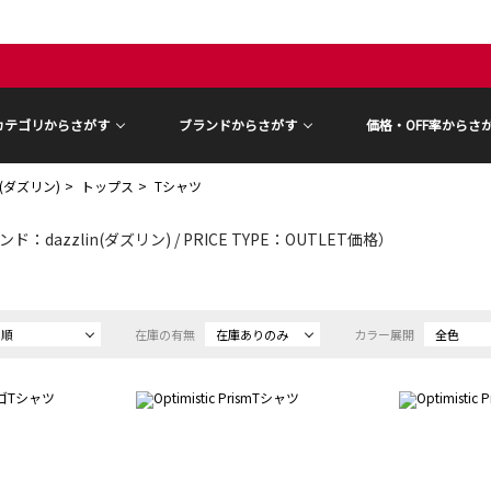
カテゴリからさがす
ブランドからさがす
価格・OFF率からさ
in(ダズリン)
トップス
Tシャツ
ド：dazzlin(ダズリン) / PRICE TYPE：OUTLET価格）
め順
在庫の有無
在庫ありのみ
カラー展開
全色