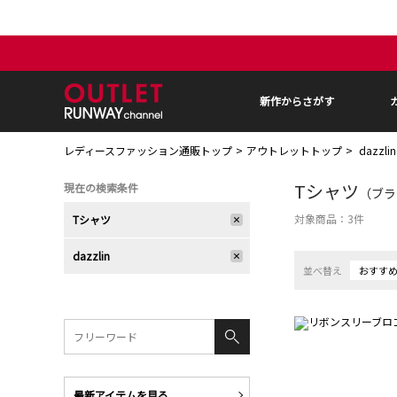
新作からさがす
レディースファッション通販トップ
アウトレットトップ
dazzl
Tシャツ
現在の検索条件
（ブラン
対象商品：
3
件
Tシャツ
dazzlin
並べ替え
おすす
最新アイテムを見る