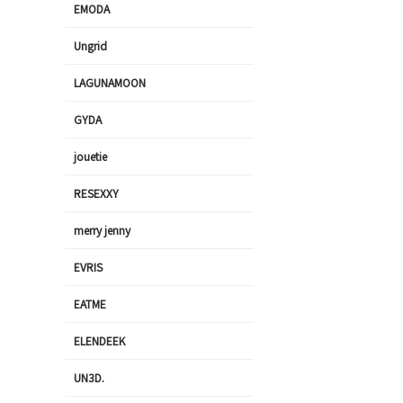
EMODA
Ungrid
LAGUNAMOON
GYDA
jouetie
RESEXXY
merry jenny
EVRIS
EATME
ELENDEEK
UN3D.