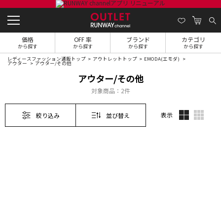
価格
OFF 率
ブランド
カテゴリ
から探す
から探す
から探す
から探す
レディースファッション通販トップ
アウトレットトップ
EMODA(エモダ)
アウター
アウター/その他
アウター/その他
対象商品：
2件
表示
絞り込み
並び替え