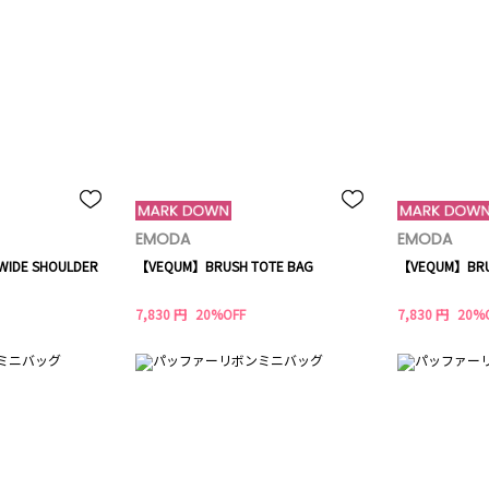
EMODA
EMODA
IDE SHOULDER
【VEQUM】BRUSH TOTE BAG
【VEQUM】BRU
7,830 円
20%OFF
7,830 円
20%