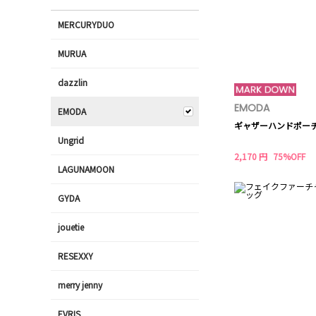
MERCURYDUO
MURUA
dazzlin
EMODA
EMODA
ギャザーハンドポー
Ungrid
2,170 円
75%OFF
LAGUNAMOON
GYDA
jouetie
RESEXXY
merry jenny
EVRIS