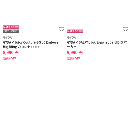
GYDA
GYDA
GYDA×Juicy Couture GG JC Emboss
GYDA×GALFY bijou logo leopard BIG パ
Big Bling Velour Hoodie
ーカー
8,990 円
9,990 円
30%OFF
33%OFF