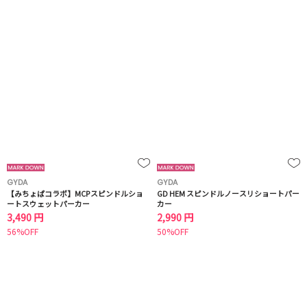
GYDA
GYDA
【みちょぱコラボ】MCPスピンドルショ
GD HEM スピンドルノースリショートパー
ートスウェットパーカー
カー
3,490 円
2,990 円
56%OFF
50%OFF