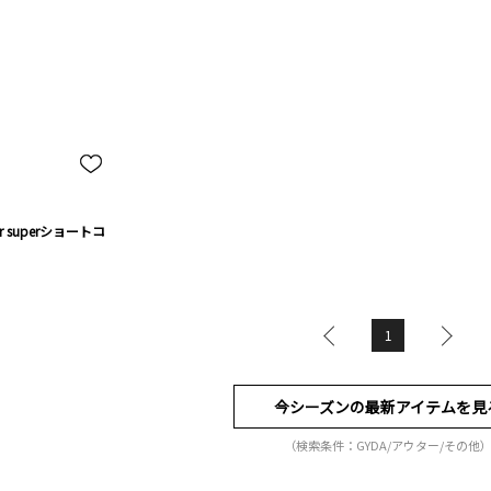
far superショートコ
1
今シーズンの最新アイテムを見
（検索条件：GYDA/アウター/その他