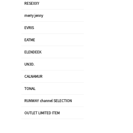
RESEXXY
merry jenny
EVRIS
EATME
ELENDEEK
UN3D.
CALNAMUR
TONAL
RUNWAY channel SELECTION
OUTLET LIMITED ITEM