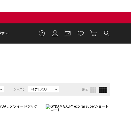
がす
シーズン
指定しない
表示