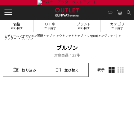
価格
OFF 率
ブランド
カテゴリ
から探す
から探す
から探す
から探す
レディースファッション通販トップ
アウトレットトップ
Ungrid(アングリッド)
アウター
ブルゾン
ブルゾン
対象商品：
23件
表示
絞り込み
並び替え