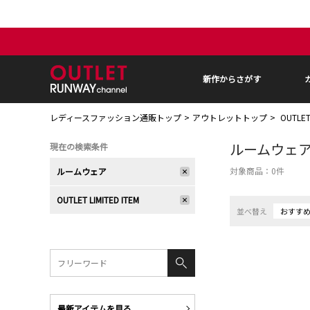
新作からさがす
レディースファッション通販トップ
アウトレットトップ
OUTLE
ルームウェ
現在の検索条件
対象商品：
0
件
ルームウェア
OUTLET LIMITED ITEM
並べ替え
おすす
最新アイテムを見る