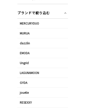
ブランドで絞り込む
MERCURYDUO
MURUA
dazzlin
EMODA
Ungrid
LAGUNAMOON
GYDA
jouetie
RESEXXY