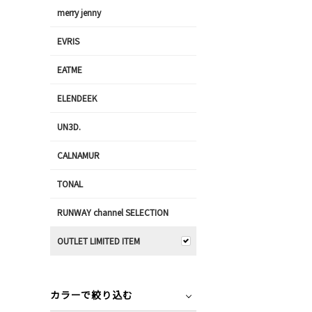
merry jenny
EVRIS
EATME
ELENDEEK
UN3D.
CALNAMUR
TONAL
RUNWAY channel SELECTION
OUTLET LIMITED ITEM
カラーで絞り込む