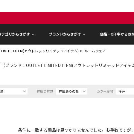
カテゴリからさがす
ブランドからさがす
価格・OFF率からさ
T LIMITED ITEM(アウトレットリミテッドアイテム)
ルームウェア
ア
（ブランド：OUTLET LIMITED ITEM(アウトレットリミテッドアイテム) 
め順
在庫の有無
在庫ありのみ
カラー展開
全色
条件に一致する商品は見つかりませんでした。お手数ですが