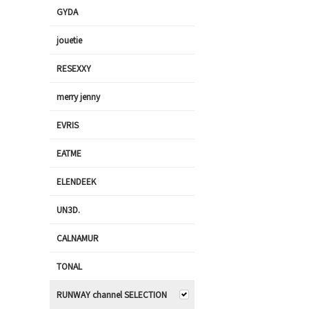
GYDA
jouetie
RESEXXY
merry jenny
EVRIS
EATME
ELENDEEK
UN3D.
CALNAMUR
TONAL
RUNWAY channel SELECTION