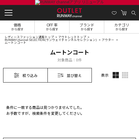
価格
OFF 率
ブランド
カテゴリ
から探す
から探す
から探す
から探す
レディースファッション通販トップ
アウトレットトップ
RUNWAY channel SELECTION(ランウェイチャンネルセレクション)
アウター
ムートンコート
ムートンコート
対象商品：
0件
表示
絞り込み
並び替え
条件に一致する商品は見つかりませんでした。
お手数ですが、検索条件を変更してください。