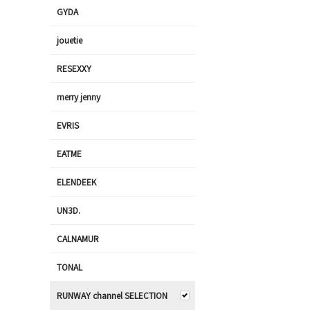
GYDA
jouetie
RESEXXY
merry jenny
EVRIS
EATME
ELENDEEK
UN3D.
CALNAMUR
TONAL
RUNWAY channel SELECTION