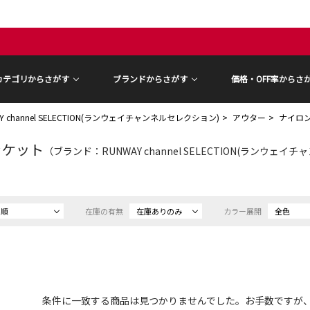
カテゴリからさがす
ブランドからさがす
価格・OFF率からさ
Y channel SELECTION(ランウェイチャンネルセレクション)
アウター
ナイロ
ャケット
（ブランド：RUNWAY channel SELECTION(ランウェイチャ
め順
在庫の有無
在庫ありのみ
カラー展開
全色
条件に一致する商品は見つかりませんでした。お手数ですが