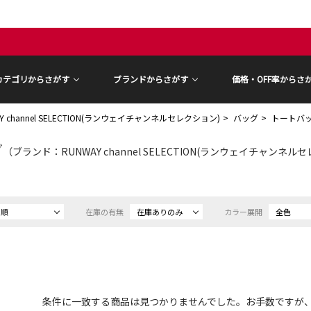
カテゴリからさがす
ブランドからさがす
価格・OFF率からさ
Y channel SELECTION(ランウェイチャンネルセレクション)
バッグ
トートバ
グ
（ブランド：RUNWAY channel SELECTION(ランウェイチャンネルセレク
め順
在庫の有無
在庫ありのみ
カラー展開
全色
条件に一致する商品は見つかりませんでした。お手数ですが