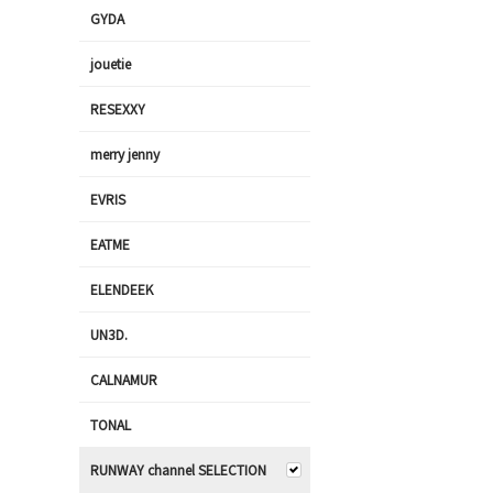
GYDA
jouetie
RESEXXY
merry jenny
EVRIS
EATME
ELENDEEK
UN3D.
CALNAMUR
TONAL
RUNWAY channel SELECTION