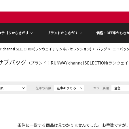
カテゴリからさがす
ブランドからさがす
価格・OFF率からさ
Y channel SELECTION(ランウェイチャンネルセレクション)
バッグ
エコバッグ
サブバッグ
（ブランド：RUNWAY channel SELECTION(ランウェ
め順
在庫の有無
在庫ありのみ
カラー展開
全色
条件に一致する商品は見つかりませんでした。お手数ですが