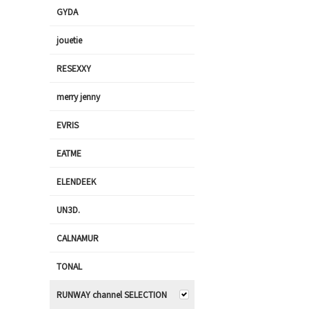
GYDA
jouetie
RESEXXY
merry jenny
EVRIS
EATME
ELENDEEK
UN3D.
CALNAMUR
TONAL
RUNWAY channel SELECTION