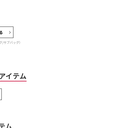
る
バッグ/サブバッグ）
アイテム
テム