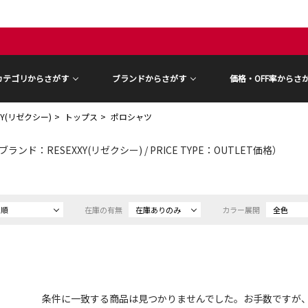
カテゴリからさがす
ブランドからさがす
価格・OFF率からさ
XY(リゼクシー)
トップス
ポロシャツ
ブランド：RESEXXY(リゼクシー) / PRICE TYPE：OUTLET価格）
め順
在庫の有無
在庫ありのみ
カラー展開
全色
条件に一致する商品は見つかりませんでした。お手数ですが