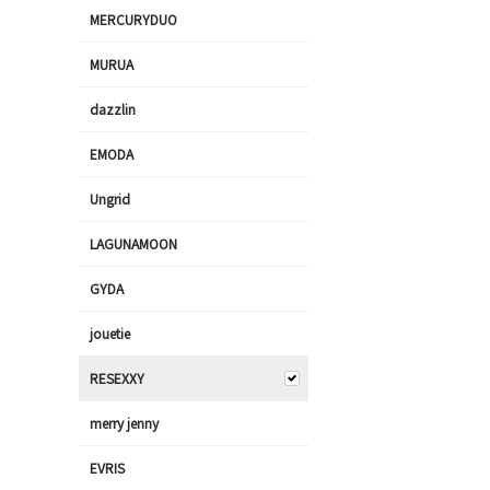
MERCURYDUO
MURUA
dazzlin
EMODA
Ungrid
LAGUNAMOON
GYDA
jouetie
RESEXXY
merry jenny
EVRIS