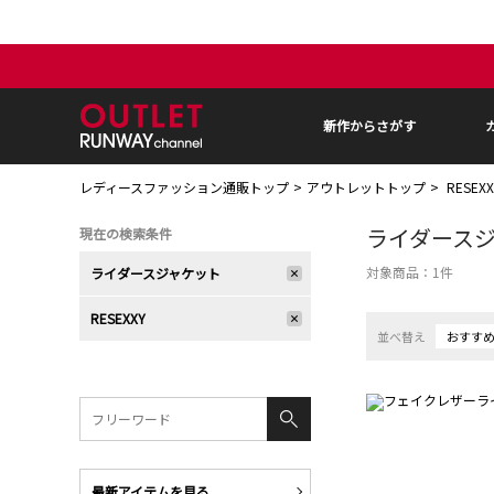
新作からさがす
レディースファッション通販トップ
アウトレットトップ
RESEX
ライダース
現在の検索条件
対象商品：
1
件
ライダースジャケット
RESEXXY
並べ替え
おすす
最新アイテムを見る