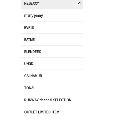
RESEXXY
merry jenny
EVRIS
EATME
ELENDEEK
UN3D.
CALNAMUR
TONAL
RUNWAY channel SELECTION
OUTLET LIMITED ITEM