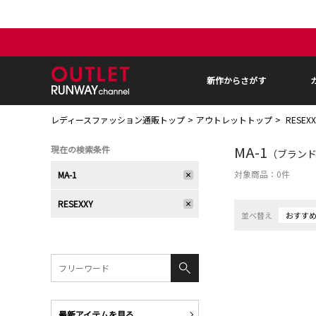
新作からさがす
レディースファッション通販トップ
アウトレットトップ
RESEX
MA-1
現在の検索条件
（ブランド：
対象商品：
0
件
MA-1
RESEXXY
並べ替え
おすす
最新アイテムを見る