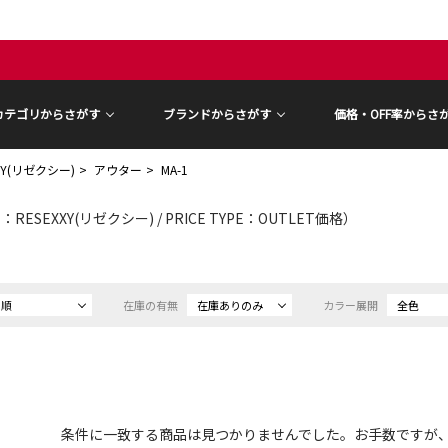
カテゴリからさがす
ブランドからさがす
価格・OFF率からさ
XY(リゼクシー)
アウター
MA-1
RESEXXY(リゼクシー) / PRICE TYPE：OUTLET価格）
め順
在庫の有無
在庫ありのみ
カラー展開
全色
条件に一致する商品は見つかりませんでした。お手数ですが