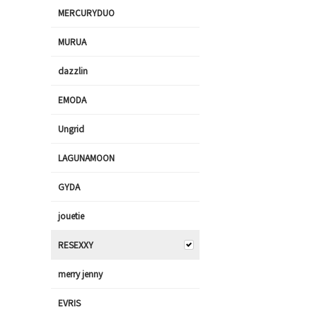
MERCURYDUO
MURUA
dazzlin
EMODA
Ungrid
LAGUNAMOON
GYDA
jouetie
RESEXXY
merry jenny
EVRIS