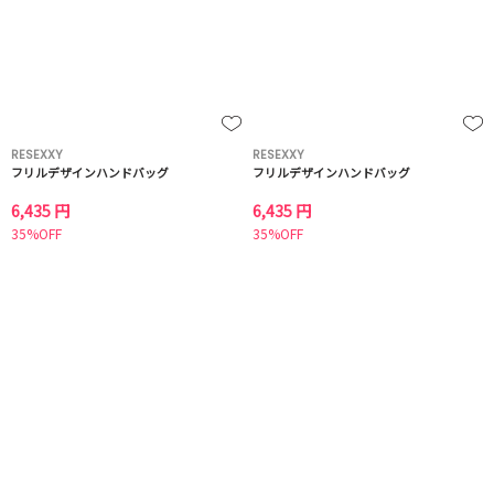
RESEXXY
RESEXXY
フリルデザインハンドバッグ
フリルデザインハンドバッグ
6,435 円
6,435 円
35%OFF
35%OFF