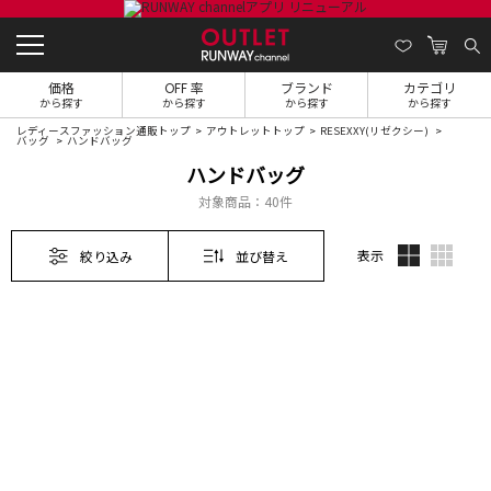
価格
OFF 率
ブランド
カテゴリ
から探す
から探す
から探す
から探す
レディースファッション通販トップ
アウトレットトップ
RESEXXY(リゼクシー)
バッグ
ハンドバッグ
ハンドバッグ
対象商品：
40件
表示
絞り込み
並び替え