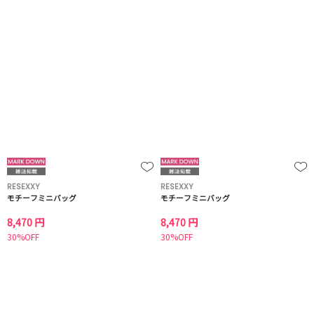
RESEXXY
RESEXXY
モチーフミニバッグ
モチーフミニバッグ
8,470 円
8,470 円
30%OFF
30%OFF