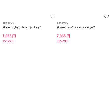
RESEXXY
RESEXXY
チェーンポイントハンドバッグ
チェーンポイントハンドバッグ
7,865 円
7,865 円
35%OFF
35%OFF