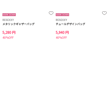
RESEXXY
RESEXXY
メタリックギャザーバッグ
チュールデザインバッグ
5,280 円
5,940 円
40%OFF
40%OFF