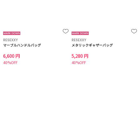
RESEXXY
RESEXXY
マーブルハンドルバッグ
メタリックギャザーバッグ
6,600 円
5,280 円
40%OFF
40%OFF