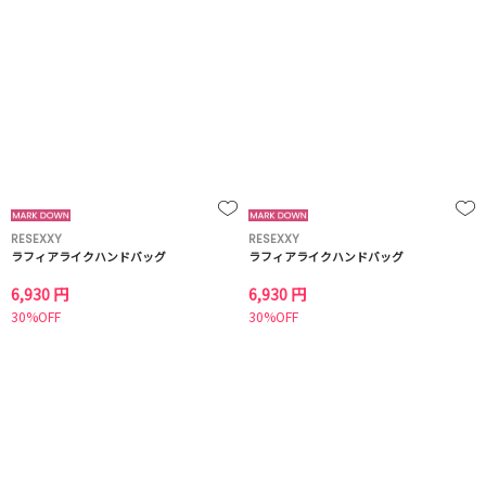
RESEXXY
RESEXXY
ラフィアライクハンドバッグ
ラフィアライクハンドバッグ
6,930 円
6,930 円
30%OFF
30%OFF