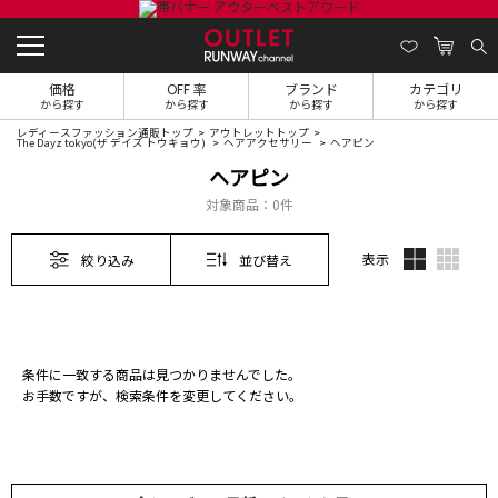
価格
OFF 率
ブランド
カテゴリ
から探す
から探す
から探す
から探す
レディースファッション通販トップ
アウトレットトップ
The Dayz tokyo(ザ デイズ トウキョウ)
ヘアアクセサリー
ヘアピン
ヘアピン
対象商品：
0件
表示
絞り込み
並び替え
条件に一致する商品は見つかりませんでした。
お手数ですが、検索条件を変更してください。