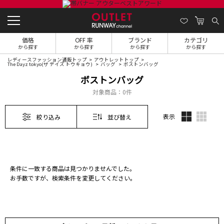
価格
OFF 率
ブランド
カテゴリ
から探す
から探す
から探す
から探す
レディースファッション通販トップ
アウトレットトップ
The Dayz tokyo(ザ デイズ トウキョウ)
バッグ
ボストンバッグ
ボストンバッグ
対象商品：
0件
表示
絞り込み
並び替え
条件に一致する商品は見つかりませんでした。
お手数ですが、検索条件を変更してください。