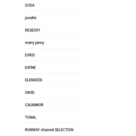
GYDA
jouetie
RESEXXY
merry jenny
EVRIS
EATME
ELENDEEK
UN3D.
CALNAMUR
TONAL
RUNWAY channel SELECTION