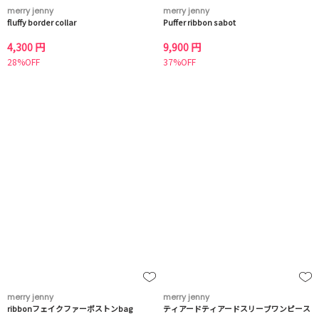
merry jenny
merry jenny
fluffy border collar
Puffer ribbon sabot
4,300 円
9,900 円
28%OFF
37%OFF
merry jenny
merry jenny
ribbonフェイクファーボストンbag
ティアードティアードスリーブワンピース