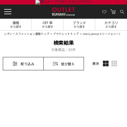
価格
OFF 率
ブランド
カテゴリ
から探す
から探す
から探す
から探す
レディースファッション通販トップ
アウトレットトップ
merry jenny(メリージェニー)
検索結果
対象商品：
85件
表示
絞り込み
並び替え