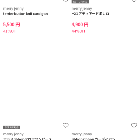
merry jenny
merry jenny
terrier button knit cardigan
ベロアティアードボレロ
5,500 円
4,900 円
41%OFF
44%OFF
merry jenny
merry jenny
アシメribbonベロアワンピース
ribbon ribbon カーデイガン