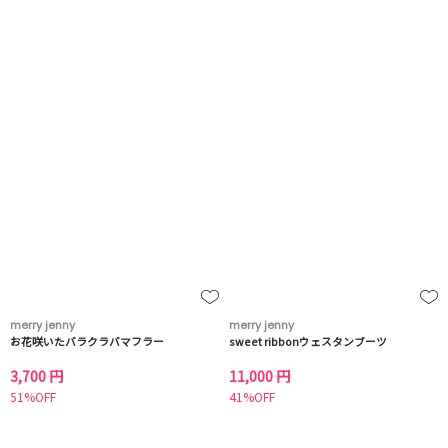
merry jenny
merry jenny
お花咲いたバラクラバマフラー
sweet ribbonウェスタンブーツ
3,700 円
11,000 円
51%OFF
41%OFF