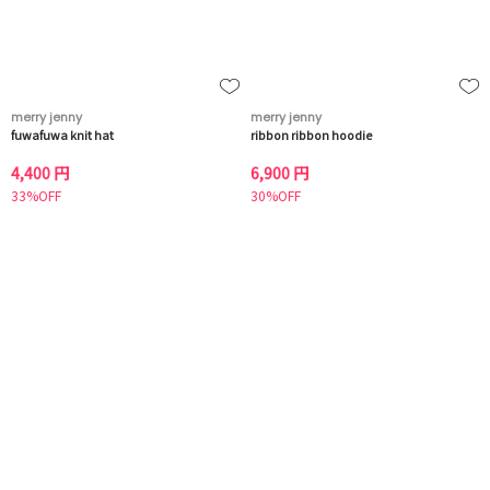
merry jenny
merry jenny
fuwafuwa knit hat
ribbon ribbon hoodie
4,400 円
6,900 円
33%OFF
30%OFF