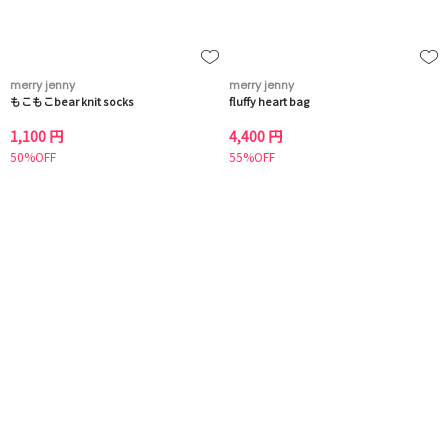
merry jenny
merry jenny
もこもこbear knit socks
fluffy heart bag
1,100 円
4,400 円
50%OFF
55%OFF