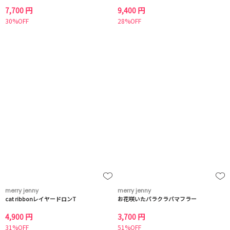
7,700 円
9,400 円
30%OFF
28%OFF
merry jenny
merry jenny
cat ribbonレイヤードロンT
お花咲いたバラクラバマフラー
4,900 円
3,700 円
31%OFF
51%OFF