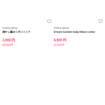
merry jenny
merry jenny
透かし編みリボンニット
Dream Garden-tulip ribbon collar
3,900 円
4,900 円
58%OFF
31%OFF