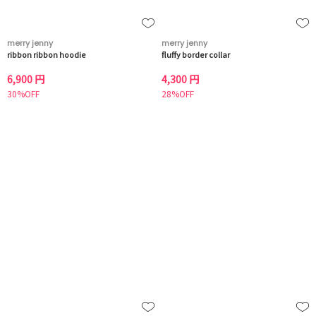
merry jenny
merry jenny
ribbon ribbon hoodie
fluffy border collar
6,900 円
4,300 円
30%OFF
28%OFF