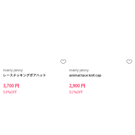
merry jenny
merry jenny
レースドッキングボアハット
animal lace knit cap
3,700 円
2,900 円
53%OFF
51%OFF