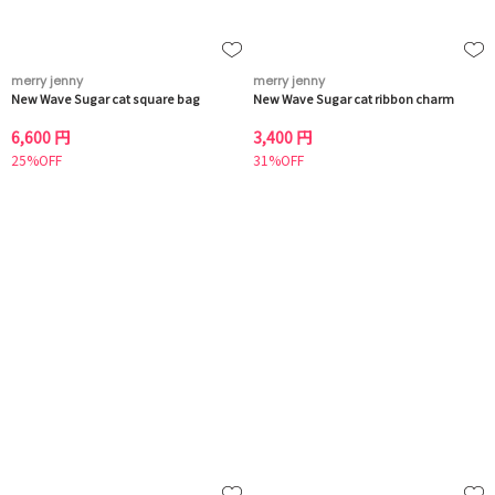
merry jenny
merry jenny
New Wave Sugar cat square bag
New Wave Sugar cat ribbon charm
6,600 円
3,400 円
25%OFF
31%OFF