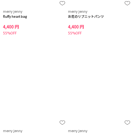
merry jenny
merry jenny
fluffy heart bag
お花のリブニットパンツ
4,400 円
4,400 円
55%OFF
55%OFF
merry jenny
merry jenny