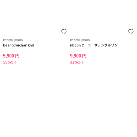
merry jenny
merry jenny
bear cowichan knit
ribbonセーラーサテンブルゾン
5,900 円
9,900 円
55%OFF
33%OFF