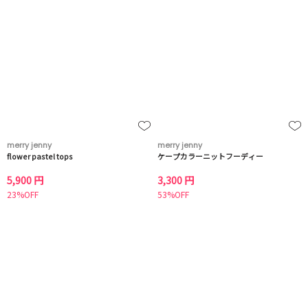
merry jenny
merry jenny
flower pastel tops
ケープカラーニットフーディー
5,900 円
3,300 円
23%OFF
53%OFF