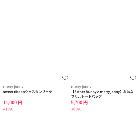
merry jenny
merry jenny
sweet ribbonウェスタンブーツ
【Esther Bunny×merry jenny】おはな
フリルトートバッグ
11,000 円
5,700 円
41%OFF
30%OFF