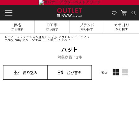
価格
OFF 率
ブランド
カテゴリ
から探す
から探す
から探す
から探す
レディースファッション通販トップ
アウトレットトップ
merry jenny(メリージェニー)
帽子
ハット
ハット
対象商品：
2件
表示
絞り込み
並び替え