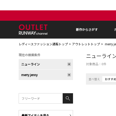
新作からさがす
レディースファッション通販トップ
アウトレットトップ
merry
ニューライ
現在の検索条件
対象商品：
0
件
ニューライン
merry jenny
並べ替え
おすす
最新アイテムを見る