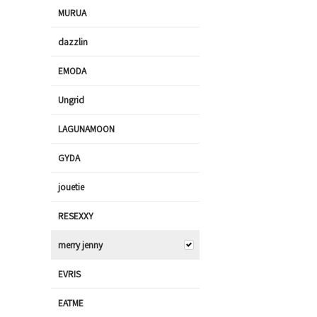
MURUA
dazzlin
EMODA
Ungrid
LAGUNAMOON
GYDA
jouetie
RESEXXY
merry jenny
EVRIS
EATME