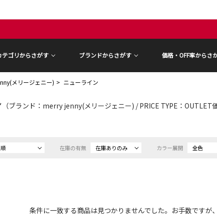
カテゴリからさがす
ブランドからさがす
価格・OFF率からさ
 jenny(メリージェニー)
ニューライン
ン
（ブランド：merry jenny(メリージェニー) / PRICE TYPE：OUTLE
め順
在庫の有無
在庫ありのみ
カラー展開
全色
条件に一致する商品は見つかりませんでした。お手数ですが