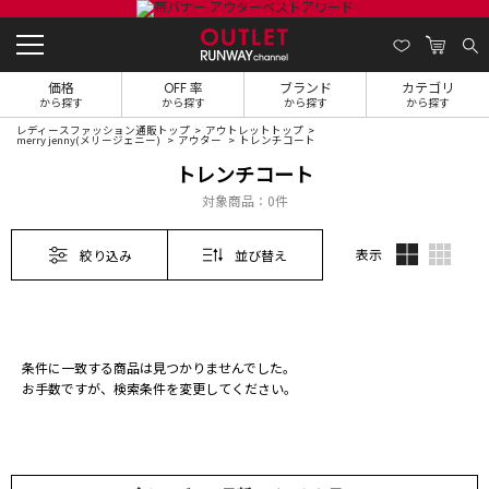
価格
OFF 率
ブランド
カテゴリ
から探す
から探す
から探す
から探す
レディースファッション通販トップ
アウトレットトップ
merry jenny(メリージェニー)
アウター
トレンチコート
トレンチコート
対象商品：
0件
表示
絞り込み
並び替え
条件に一致する商品は見つかりませんでした。
お手数ですが、検索条件を変更してください。