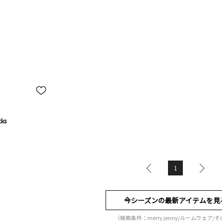
ks
1
今シーズンの最新アイテムを見
（検索条件：merry jenny/ルームウェア/