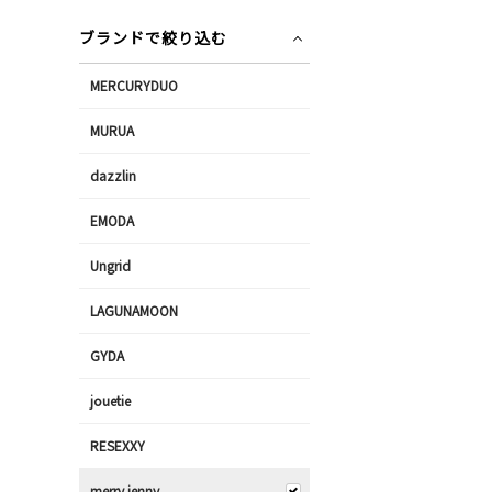
ブランドで絞り込む
MERCURYDUO
MURUA
dazzlin
EMODA
Ungrid
LAGUNAMOON
GYDA
jouetie
RESEXXY
merry jenny