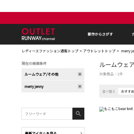
新作からさがす
レディースファッション通販トップ
アウトレットトップ
merry
ルームウェア
現在の検索条件
対象商品：
1
件
ルームウェア/その他
merry jenny
並べ替え
おすす
最新アイテムを見る