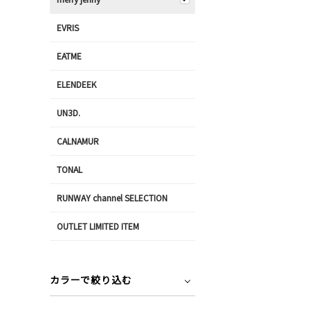
EVRIS
EATME
ELENDEEK
UN3D.
CALNAMUR
TONAL
RUNWAY channel SELECTION
OUTLET LIMITED ITEM
カラーで絞り込む