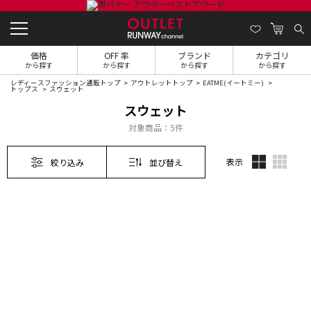
価格
OFF 率
ブランド
カテゴリ
から探す
から探す
から探す
から探す
レディースファッション通販トップ
アウトレットトップ
EATME(イートミー)
トップス
スウェット
スウェット
対象商品：
5件
表示
絞り込み
並び替え