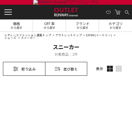
価格
OFF 率
ブランド
カテゴリ
から探す
から探す
から探す
から探す
レディースファッション通販トップ
アウトレットトップ
EATME(イートミー)
シューズ
スニーカー
スニーカー
対象商品：
2件
表示
絞り込み
並び替え