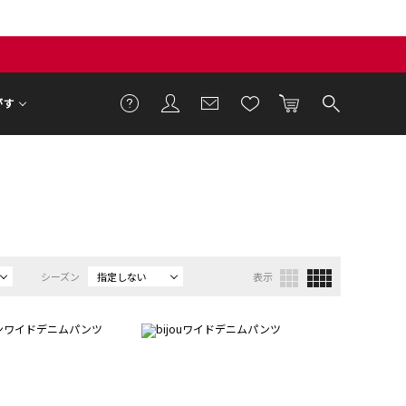
がす
シーズン
指定しない
表示