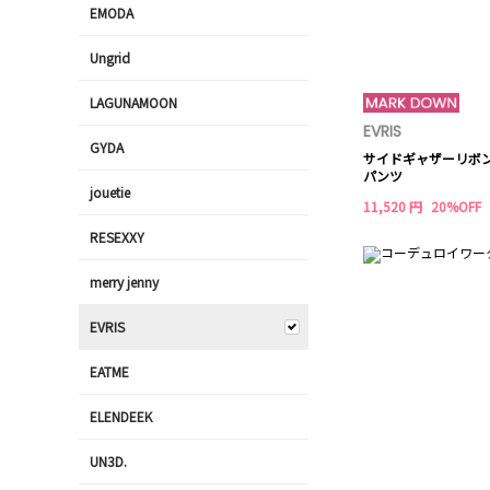
EMODA
Ungrid
LAGUNAMOON
EVRIS
GYDA
サイドギャザーリボ
パンツ
jouetie
11,520 円
20%OFF
RESEXXY
merry jenny
EVRIS
EATME
ELENDEEK
UN3D.