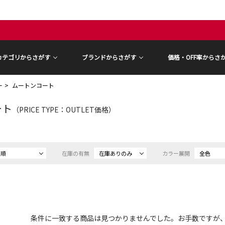
カテゴリからさがす
ブランドからさがす
価格・OFF率からさ
ー
ムートンコート
ート
（PRICE TYPE：OUTLET価格）
め順
在庫の有無
在庫ありのみ
カラー展開
全色
条件に一致する商品は見つかりませんでした。お手数ですが