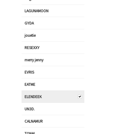
LAGUNAMOON
GYDA
jouetie
RESEXXY
merry jenny
EVRIS
EATME
ELENDEEK
UN3D.
CALNAMUR
TONAL