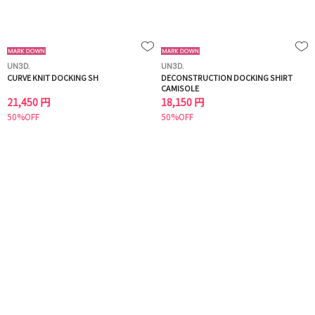
UN3D.
UN3D.
CURVE KNIT DOCKING SH
DECONSTRUCTION DOCKING SHIRT
CAMISOLE
21,450 円
18,150 円
50%OFF
50%OFF