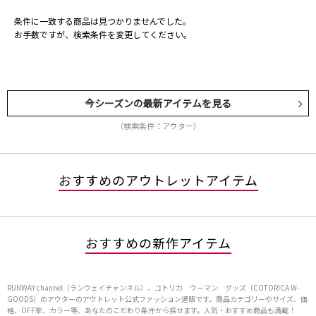
条件に一致する商品は見つかりませんでした。
お手数ですが、検索条件を変更してください。
今シーズンの最新アイテムを見る
（検索条件：アウター）
おすすめのアウトレットアイテム
おすすめの新作アイテム
RUNWAY channel（ランウェイチャンネル）、コトリカ ウーマン グッズ（COTORICA W-
GOODS）のアウターのアウトレット公式ファッション通販です。商品カテゴリーやサイズ、価
格、OFF率、カラー等、あなたのこだわり条件から探せます。人気・おすすめ商品も満載！