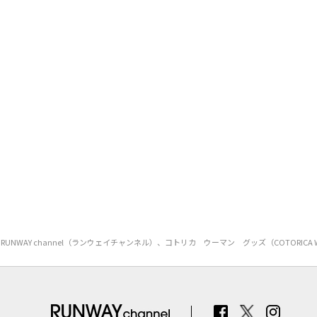
RUNWAY channel（ランウェイチャンネル）、コトリカ ウーマン グッズ（COT