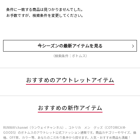
条件に一致する商品は見つかりませんでした。
お手数ですが、検索条件を変更してください。
今シーズンの最新アイテムを見る
（検索条件：ボトムス）
おすすめのアウトレットアイテム
おすすめの新作アイテム
RUNWAY channel（ランウェイチャンネル）、コトリカ メン グッズ（COTORICA M-
GOODS）のボトムスのアウトレット公式ファッション通販です。商品カテゴリーやサイズ、価
格、OFF率、カラー等、あなたのこだわり条件から探せます。人気・おすすめ商品も満載！