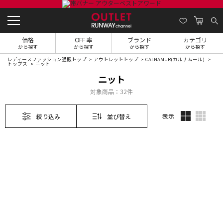
価格
OFF 率
ブランド
カテゴリ
から探す
から探す
から探す
から探す
レディースファッション通販トップ
アウトレットトップ
CALNAMUR(カルナムール)
トップス
ニット
ニット
対象商品：
32件
表示
絞り込み
並び替え