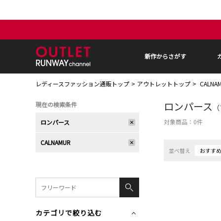
新作からさがす
レディースファッション通販トップ
アウトレットトップ
CALN
ロンパース
現在の検索条件
（
対象商品：
0
件
ロンパース
CALNAMUR
並べ替え
おすす
カテゴリで絞り込む