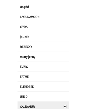
Ungrid
LAGUNAMOON
GYDA
jouetie
RESEXXY
merry jenny
EVRIS
EATME
ELENDEEK
UN3D.
CALNAMUR