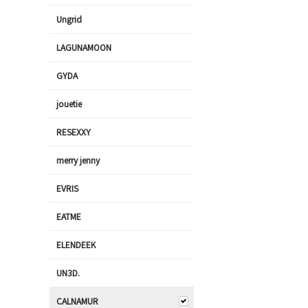
Ungrid
LAGUNAMOON
GYDA
jouetie
RESEXXY
merry jenny
EVRIS
EATME
ELENDEEK
UN3D.
CALNAMUR