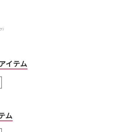
ック）
アイテム
テム