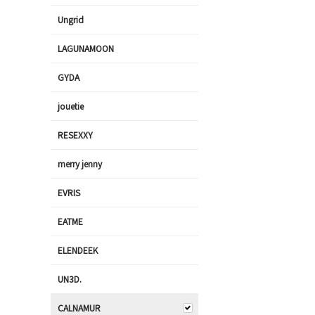
Ungrid
LAGUNAMOON
GYDA
jouetie
RESEXXY
merry jenny
EVRIS
EATME
ELENDEEK
UN3D.
CALNAMUR