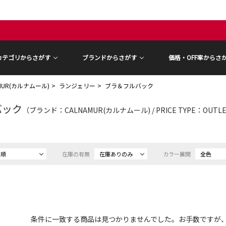
カテゴリからさがす
ブランドからさがす
価格・OFF率からさ
AMUR(カルナムール)
ランジェリー
ブラ＆フルバック
バック
（ブランド：CALNAMUR(カルナムール) / PRICE TYPE：OUT
め順
在庫の有無
在庫ありのみ
カラー展開
全色
条件に一致する商品は見つかりませんでした。お手数ですが