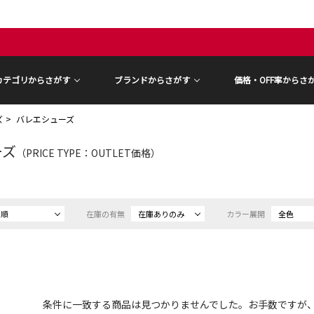
カテゴリからさがす
ブランドからさがす
価格・OFF率からさ
ズ
バレエシューズ
ーズ
（PRICE TYPE：OUTLET価格）
め順
在庫の有無
在庫ありのみ
カラー展開
全色
条件に一致する商品は見つかりませんでした。お手数ですが