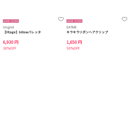
Ungrid
EATME
【Htage】billowバレッタ
キラキラリボンヘアクリップ
6,930 円
1,650 円
30%OFF
50%OFF