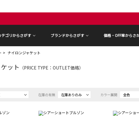
カテゴリからさがす
ブランドからさがす
価格・OFF率からさ
ー
ナイロンジャケット
ャケット
（PRICE TYPE：OUTLET価格）
順
在庫の有無
在庫ありのみ
カラー展開
全色