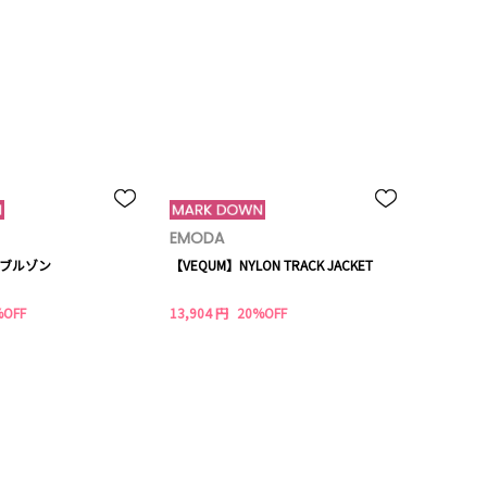
EMODA
ブルゾン
【VEQUM】NYLON TRACK JACKET
%OFF
13,904 円
20%OFF