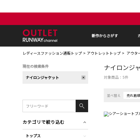
新作からさがす
レディースファッション通販トップ
アウトレットトップ
アウタ
ナイロンジ
現在の検索条件
対象商品：
5
件
ナイロンジャケット
並べ替え
売れ筋
カテゴリで絞り込む
トップス