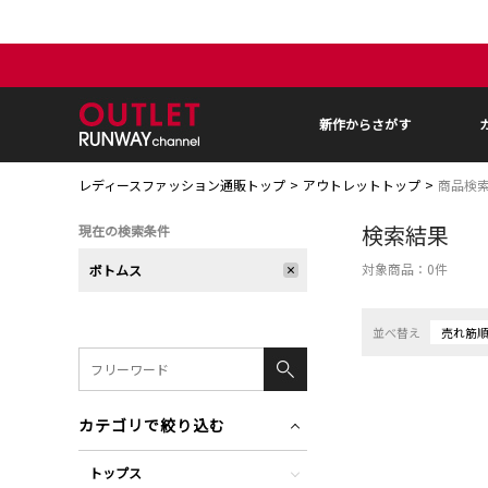
新作からさがす
レディースファッション通販トップ
アウトレットトップ
商品検
検索結果
現在の検索条件
対象商品：
0
件
ボトムス
並べ替え
売れ筋
カテゴリで絞り込む
トップス