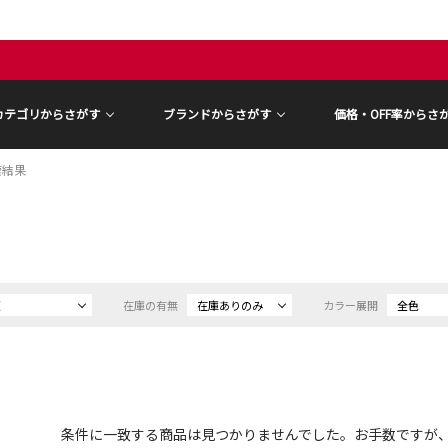
カテゴリからさがす
ブランドからさがす
価格・OFF率からさ
索結果
順
在庫の有無
在庫ありのみ
カラー展開
全色
条件に一致する商品は見つかりませんでした。お手数ですが