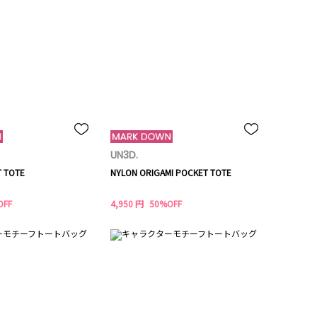
UN3D.
 TOTE
NYLON ORIGAMI POCKET TOTE
OFF
4,950 円
50%OFF