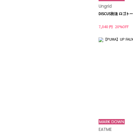
Ungrid
DISCUS別注 ロゴト
7,040 円
20%OFF
EATME