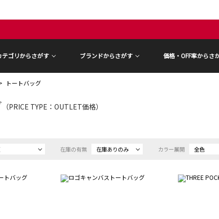
カテゴリからさがす
ブランドからさがす
価格・OFF率からさ
トートバッグ
グ
（PRICE TYPE：OUTLET価格）
順
在庫の有無
在庫ありのみ
カラー展開
全色