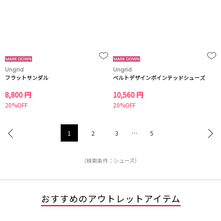
Ungrid
Ungrid
フラットサンダル
ベルトデザインポインテッドシューズ
8,800 円
10,560 円
20%OFF
20%OFF
1
2
3
…
5
（検索条件：シューズ）
おすすめのアウトレットアイテム