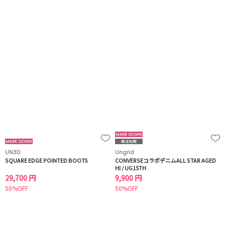
UN3D.
Ungrid
SQUARE EDGE POINTED BOOTS
CONVERSEコラボデニムALL STAR AGED
HI / UG15TH
29,700 円
9,900 円
50%OFF
50%OFF