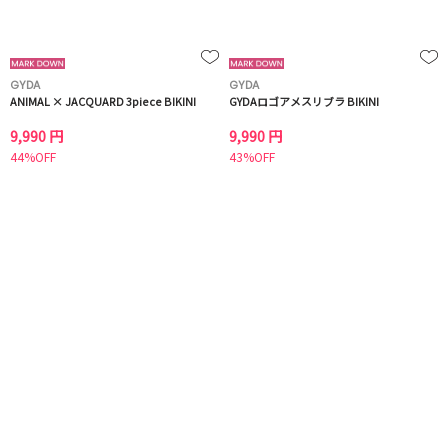
GYDA
GYDA
ANIMAL × JACQUARD 3piece BIKINI
GYDAロゴアメスリブラ BIKINI
9,990 円
9,990 円
44%OFF
43%OFF