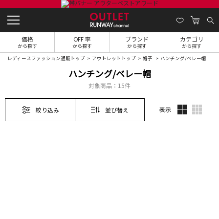
価格
OFF 率
ブランド
カテゴリ
から探す
から探す
から探す
から探す
レディースファッション通販トップ
アウトレットトップ
帽子
ハンチング/ベレー帽
ハンチング/ベレー帽
対象商品：
15件
表示
絞り込み
並び替え